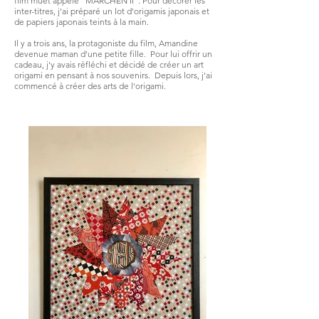
film muet appelé "MÄRCHEN II". Pour décorer les
inter-titres, j'ai préparé un lot d'origamis japonais et
de papiers japonais teints à la main.
Il y a trois ans, la protagoniste du film, Amandine
devenue maman d'une petite fille.
Pour lui offrir un
cadeau, j'y avais réfléchi et décidé de créer un art
origami en pensant à nos souvenirs.
Depuis lors, j'ai
commencé à créer des arts de l'origami.