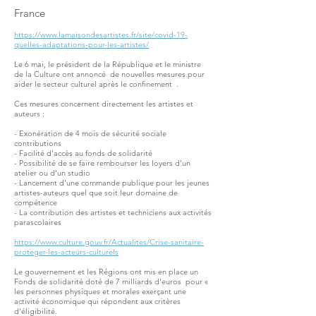
France
https://www.lamaisondesartistes.fr/site/covid-19-
quelles-adaptations-pour-les-artistes/
Le 6 mai, le président de la République et le ministre
de la Culture ont annoncé
de nouvelles mesures pour
aider le secteur culturel après le confinement
.
Ces mesures concernent directement les artistes et
auteurs :
- Exonération de 4 mois de sécurité sociale
contributions
- Facilité d'accès au fonds de solidarité
- Possibilité de se faire rembourser les loyers d'un
atelier ou d'un studio
- Lancement d'une commande publique pour les jeunes
artistes-auteurs quel que soit leur domaine de
compétence
- La contribution des artistes et techniciens aux activités
parascolaires
https://www.culture.gouv.fr/Actualites/Crise-sanitaire-
proteger-les-acteurs-culturels
Le gouvernement et les Régions ont mis en place un
Fonds de solidarité doté de 7 milliards d'euros
pour «
les personnes physiques et morales exerçant une
activité économique qui répondent aux critères
d'éligibilité.