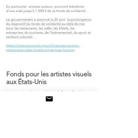
En particulier
artistes-auteurs
pourront bénéficier
d'une aide jusqu'à 1 500 € de ce fonds de solidarité
.
Le gouvernement a annoncé le 24 avril
la prolongation
du dispositif du fonds de solidarité au-delà de mai
pour les restaurants, les cafés, les hôtels, les
entreprises du tourisme, de l'événementiel, du sport et
secteurs culturels
.
https://www.economie.gouv.fr/mesures-soutien-
restaurants-cafes-hotels-entreprises-tourism
Fonds pour les artistes visuels
aux États-Unis
La subvention d'urgence Adolph & Esther Gottlieb
Si vous êtes sculpteur, graveur ou peintre avec plus de
dix ans d'expérience, le programme offre des
subventions plus importantes pouvant atteindre 15 000
$ pour les dépenses imprévues. La demande précise
qu'il s'agit d'une subvention unique liée à une urgence
spécifique, comme un incendie, une inondation ou des
besoins médicaux.
Subventions d'urgence Rauschenberg