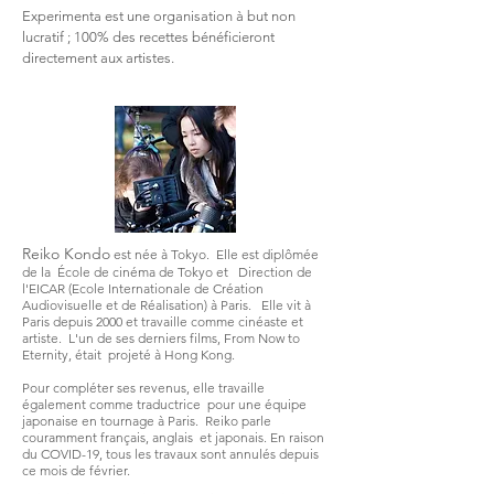
Experimenta est une organisation à but non
lucratif ; 100% des recettes bénéficieront
directement aux artistes.
Reiko Kondo
est née à Tokyo.
Elle est diplômée
de la
École de cinéma de Tokyo et
Direction de
l'EICAR (Ecole Internationale de Création
Audiovisuelle et de Réalisation) à Paris.
Elle vit à
Paris depuis 2000 et travaille comme cinéaste et
artiste.
L'un de ses derniers films, From Now to
Eternity, était
projeté à Hong Kong.
Pour compléter ses revenus, elle travaille
également comme traductrice
pour une équipe
japonaise en tournage à Paris.
Reiko parle
couramment français, anglais
et japonais. En raison
du COVID-19, tous les travaux sont annulés depuis
ce mois de février.