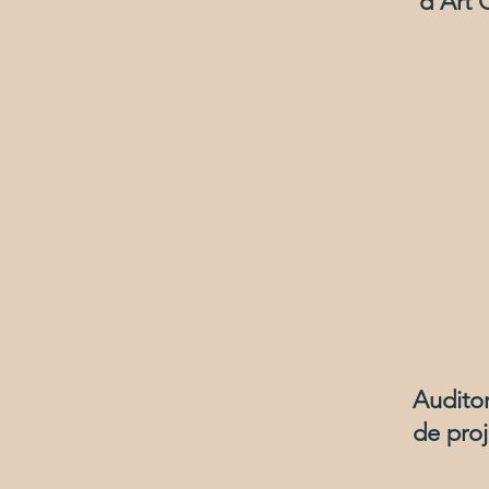
d'Art 
Audito
de proj